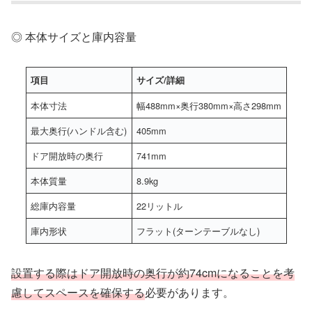
◎ 本体サイズと庫内容量
項目
サイズ/詳細
本体寸法
幅488mm×奥行380mm×高さ298mm
最大奥行(ハンドル含む)
405mm
ドア開放時の奥行
741mm
本体質量
8.9kg
総庫内容量
22リットル
庫内形状
フラット(ターンテーブルなし)
設置する際はドア開放時の奥行が約74cmになることを考
慮してスペースを確保する
必要があります。