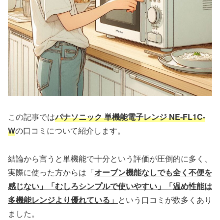
この記事では
パナソニック 単機能電子レンジ NE-FL1C-
W
の口コミについて紹介します。
結論から言うと単機能で十分という評価が圧倒的に多く、
実際に使った方からは「
オーブン機能なしでも全く不便を
感じない」「むしろシンプルで使いやすい」「温め性能は
多機能レンジより優れている」
という口コミが数多くあり
ました。