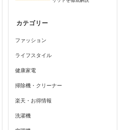
大容量が必要な家庭
ティファール 電気ケトル KO490AJP
をおすすめしない人
カテゴリー
沸騰時間を気にする人
プラスチックの臭いが気になる人
ファッション
見やすい水位表示を求める人
ティファール KO490AJP：Q＆A
ライフスタイル
Q: ティファール KO490AJPの沸騰時
間はどのくらいですか？
健康家電
Q: プラスチックの臭いはどのように
掃除機・クリーナー
解消できますか？
Q: ティファール KO490AJPの安全機
楽天・お得情報
能について教えてください。
Q: コードレスの使い勝手はどうです
洗濯機
か？
Q: ティファール KO490AJPのデザイ