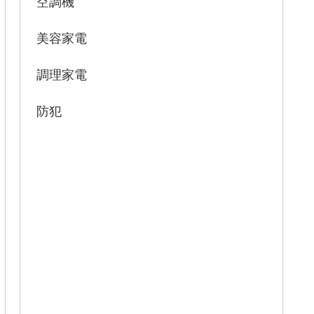
空調機
ンはどのようなものですか？
ティファール KO490AJP 口コミ・レビ
美容家電
ューのまとめ
調理家電
防犯