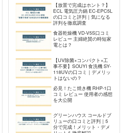
コードレスデザイン
【放置で完成はホント？】
ECL 電気圧力鍋 EC-EPC5L
スタイリッシュなデザイン
の口コミと評判｜気になる
デメリット
評判を徹底調査
沸騰までの時間が少し長い
食器乾燥機 VD-V5S口コミ
レビュー 主婦絶賛の時短家
プラスチックの臭いが気になる
電とは？
水位が見えにくい
ティファール KO490AJPをおすすめす
【UV除菌×コンパクト×工
る人しない人
事不要】SOUYI 食洗機 SY-
118UVの口コミ｜デメリッ
ティファール 電気ケトル KO490AJP
トはないの？
をおすすめする人
必見！たこ焼き機 RHP-1口
忙しい朝に迅速にお湯を沸かした
コミ レビュー 使用者の感想
い人
を大公開
デザイン性を重視する人
グリーンハウス コールドブ
安全性を重視する家庭
リューの口コミと評判｜5
持ち運びの便利さを求める人
分で完成！メリット・デメ
リットを徹底解説