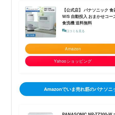
【公式店】 パナソニック 食器洗
W/S 自動投入 おまかせコー
食洗機 送料無料
口コミを見る
Amazon
Yahooショッピング
Amazonでいま売れ筋のパナソニッ
PANASONIC NP-TZ300