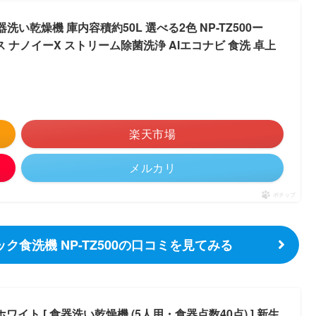
い乾燥機 庫内容積約50L 選べる2色 NP-TZ500ー
ス ナノイーX ストリーム除菌洗浄 AIエコナビ 食洗 卓上
楽天市場
メルカリ
ポチップ
ク食洗機 NP-TZ500の口コミを見てみる
-W ホワイト [ 食器洗い乾燥機 (5人用・食器点数40点) ] 新生