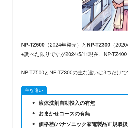
（2024年発売）と
（20
NP-TZ500
NP-TZ300
※調べた限りですが2024/5/11現在、NP-T
NP-TZ500とNP-TZ300の主な違いは3つだけ
主な違い
液体洗剤自動投入の有無
おまかせコースの有無
価格差(パナソニック家電製品正規取扱店の価