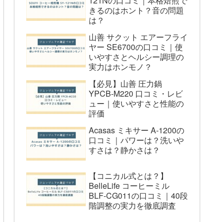
121Nの口コミ｜本格焙煎で
きるのはホント？音の問題
は？
山善 サクット エアーフライ
ヤー SE6700の口コミ｜使
いやすさとヘルシー調理の
実力はホンモノ？
【必見】山善 圧力鍋
YPCB-M220 口コミ・レビ
ュー｜使いやすさと性能の
評価
Acasas ミキサー A-1200の
口コミ｜パワーは？洗いや
すさは？静かさは？
【コニカル式とは？】
BelleLife コーヒーミル
BLF-CG011の口コミ｜40段
階調整の実力を徹底調査