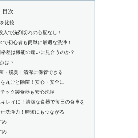
目次
違いを比較
自動投入で洗剤切れの心配なし！
コースで初心者も簡単に最適な洗浄！
300の価格差は機能の違いに見合うのか？
共通点は？
菌・脱臭！清潔に保管できる
器を丸ごと除菌！安心・安全に
スチック製食器も安心洗浄！
にキレイに！清潔な食器で毎日の食卓を
れた洗浄力！時短にもつながる
すめ
すめ