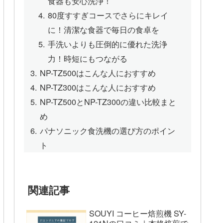
食器も安心洗浄！
80度すすぎコースでさらにキレイ
に！清潔な食器で毎日の食卓を
手洗いよりも圧倒的に優れた洗浄
力！時短にもつながる
NP-TZ500はこんな人におすすめ
NP-TZ300はこんな人におすすめ
NP-TZ500とNP-TZ300の違い比較まと
め
パナソニック食洗機の選び方のポイン
ト
関連記事
SOUYI コーヒー焙煎機 SY-