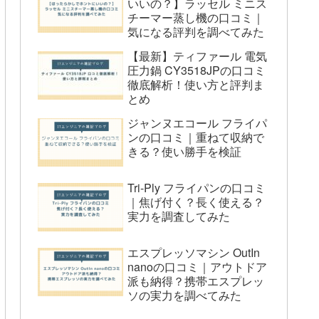
いいの？】ラッセル ミニス
Q4: RCP-3の保証期間はどのくらい
チーマー蒸し機の口コミ｜
ですか？
気になる評判を調べてみた
Q5: RCP-3で温かい食材を処理する
【最新】ティファール 電気
圧力鍋 CY3518JPの口コミ
ことはできますか？
徹底解析！使い方と評判ま
とめ
ジャンヌエコール フライパ
ンの口コミ｜重ねて収納で
きる？使い勝手を検証
Tri-Ply フライパンの口コミ
｜焦げ付く？長く使える？
実力を調査してみた
エスプレッソマシン OutIn
nanoの口コミ｜アウトドア
派も納得？携帯エスプレッ
ソの実力を調べてみた