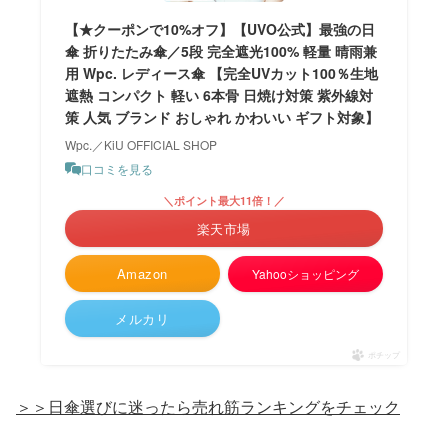
【★クーポンで10%オフ】【UVO公式】最強の日
傘 折りたたみ傘／5段 完全遮光100% 軽量 晴雨兼
用 Wpc. レディース傘 【完全UVカット100％生地
遮熱 コンパクト 軽い 6本骨 日焼け対策 紫外線対
策 人気 ブランド おしゃれ かわいい ギフト対象】
Wpc.／KiU OFFICIAL SHOP
口コミを見る
＼ポイント最大11倍！／
楽天市場
Amazon
Yahooショッピング
メルカリ
ポチップ
＞＞日傘選びに迷ったら売れ筋ランキングをチェック