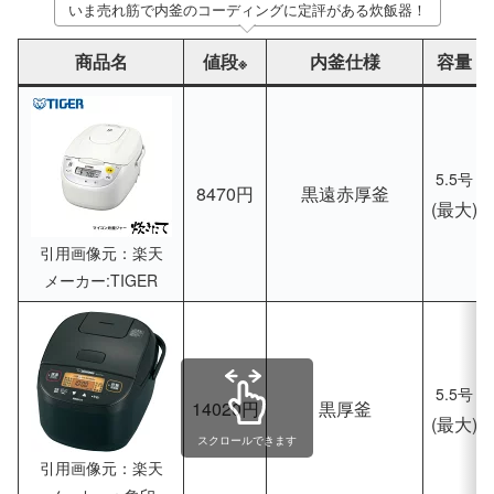
いま売れ筋で内釜のコーディングに定評がある炊飯器！
商品名
値段
内釜仕様
容量
※
5.5号
8470円
黒遠赤厚釜
(最大)
引用画像元：楽天
メーカー:TIGER
5.5号
14020円
黒厚釜
(最大)
スクロールできます
引用画像元：楽天