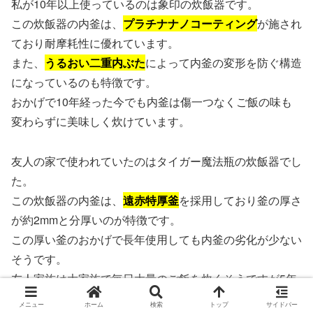
私が10年以上使っているのは象印の炊飯器です。
この炊飯器の内釜は、
プラチナナノコーティング
が施され
ており耐摩耗性に優れています。
また、
うるおい二重内ぶた
によって内釜の変形を防ぐ構造
になっているのも特徴です。
おかげで10年経った今でも内釜は傷一つなくご飯の味も
変わらずに美味しく炊けています。
友人の家で使われていたのはタイガー魔法瓶の炊飯器でし
た。
この炊飯器の内釜は、
遠赤特厚釜
を採用しており釜の厚さ
が約2mmと分厚いのが特徴です。
この厚い釜のおかげで長年使用しても内釜の劣化が少ない
そうです。
友人家族は大家族で毎日大量のご飯を炊くそうですが5年
以上使っても内釜に目立った傷はないと言っていました。
メニュー
ホーム
検索
トップ
サイドバー