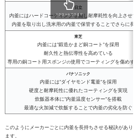
日立
内釜にはハードコーティングを施し耐摩耗性を向上させて
スクロールできます
内釜を取り出し洗米用の内釜で保管することでさらに長
東芝
内釜には”鍛造かまど銅コート”を採用
耐久性と熱伝導性を高めている
専用の銅コート用スポンジ
使用でコーティングを傷めず
の
パナソニック
内釜には”ダイヤモンド竃釜”を採用
硬度と耐摩耗性に優れたコーティングを実現
炊飯器本体に”内釜温度センサー”を搭載
最適な火加減で炊飯することで内釜の劣化を防ぐ
このようにメーカーごとに内釜を長持ちさせる秘訣があり
ます。