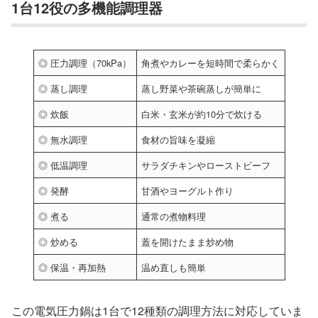
1台12役の多機能調理器
◎ 圧力調理（70kPa）
角煮やカレーを短時間で柔らかく
◎ 蒸し調理
蒸し野菜や茶碗蒸しが簡単に
◎ 炊飯
白米・玄米が約10分で炊ける
◎ 無水調理
食材の旨味を凝縮
◎ 低温調理
サラダチキンやローストビーフ
◎ 発酵
甘酒やヨーグルト作り
◎ 煮る
通常の煮物料理
◎ 炒める
蓋を開けたまま炒め物
◎ 保温・再加熱
温め直しも簡単
この電気圧力鍋は1台で12種類の調理方法に対応していま