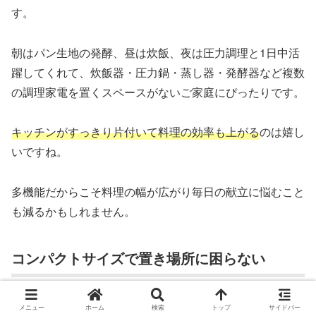
す。
朝はパン生地の発酵、昼は炊飯、夜は圧力調理と1日中活
躍してくれて、炊飯器・圧力鍋・蒸し器・発酵器など複数
の調理家電を置くスペースがないご家庭にぴったりです。
キッチンがすっきり片付いて料理の効率も上がる
のは嬉し
いですね。
多機能だからこそ料理の幅が広がり毎日の献立に悩むこと
も減るかもしれません。
コンパクトサイズで置き場所に困らない
幅260mm×奥行285mm×高さ283mmというコンパクトサ
メニュー
ホーム
検索
トップ
サイドバー