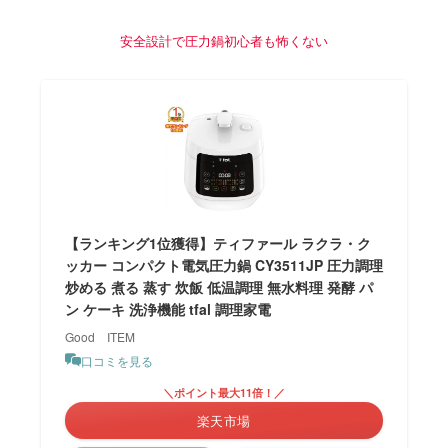
安全設計で圧力鍋初心者も怖くない
【ランキング1位獲得】ティファール ラクラ・ク
ッカー コンパクト電気圧力鍋 CY3511JP 圧力調理
炒める 煮る 蒸す 炊飯 低温調理 無水料理 発酵 パ
ン ケーキ 洗浄機能 tfal 調理家電
Good ITEM
口コミを見る
＼ポイント最大11倍！／
楽天市場