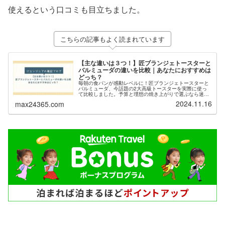
使えるという口コミも目立ちました。
こちらの記事もよく読まれています
【主な違いは３つ！】匠ブランジェトースターと
バルミューダの違いを比較｜あなたにおすすめは
どっち？
毎朝の食パンが感動レベルに！匠ブランジェトースターと
バルミューダ、今話題の2大高級トースターを実際に使っ
て比較しました。予算と理想の焼き上がりで選ぶなら迷わ
ず匠ブランジェトースター。13,000円も安くてプロ級の仕
2024.11.16
max24365.com
上がりを実現できます。