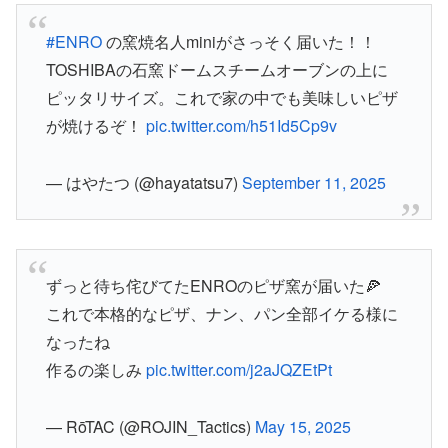
#ENRO
の窯焼名人miniがさっそく届いた！！
TOSHIBAの石窯ドームスチームオーブンの上に
ピッタリサイズ。これで家の中でも美味しいピザ
が焼けるぞ！
pic.twitter.com/h51Id5Cp9v
— はやたつ (@hayatatsu7)
September 11, 2025
ずっと待ち侘びてたENROのピザ窯が届いた🍕
これで本格的なピザ、ナン、パン全部イケる様に
なったね
作るの楽しみ
pic.twitter.com/j2aJQZEtPt
— RōTAC (@ROJIN_Tactics)
May 15, 2025