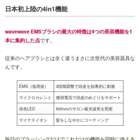
日本初上陸の4in1機能
wavewave EMSブラシの最大の特徴は4つの美容機能を1
本に集約した点
です。
従来のヘアブラシとは全く違うまさに次世代の美容器具な
んです。
EMS（低周波）
3段階調整で頭皮を効果的に刺激
マイクロカレント
微弱電流で頭皮のめぐりをサポート
赤色LED
630nmのサロン級光波長を照射
マイナスイオン
髪をしなやかにコーティング
毎日のブラッシングだけでこれだけの機能を同時に使える