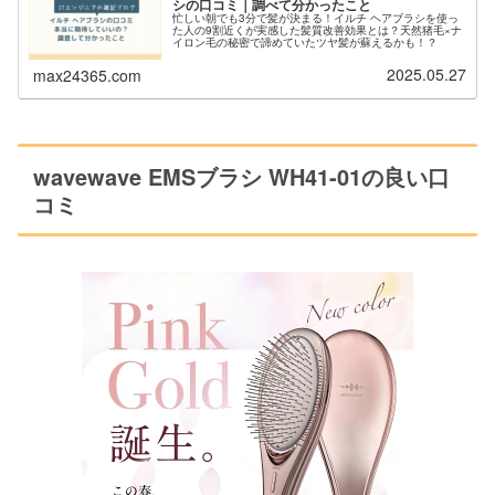
シの口コミ｜調べて分かったこと
忙しい朝でも3分で髪が決まる！イルチ ヘアブラシを使っ
た人の9割近くが実感した髪質改善効果とは？天然猪毛×ナ
イロン毛の秘密で諦めていたツヤ髪が蘇えるかも！？
2025.05.27
max24365.com
wavewave EMSブラシ WH41-01の良い口
コミ