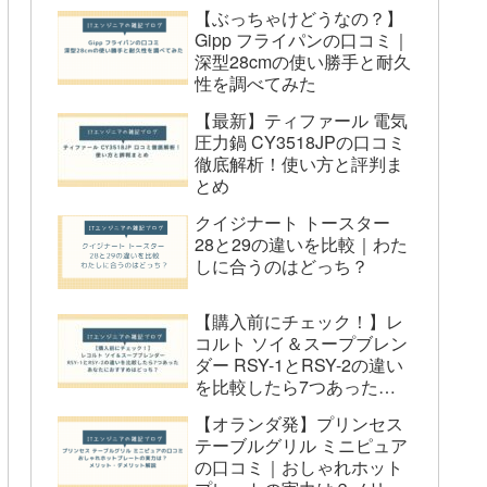
設置スペースの確保が必要
【ぶっちゃけどうなの？】
Gipp フライパンの口コミ｜
大型の調理器具には不向き
深型28cmの使い勝手と耐久
食器洗い乾燥機 VIBMIをおすすめする
性を調べてみた
人しない人
【最新】ティファール 電気
圧力鍋 CY3518JPの口コミ
VIBMIをおすすめする人
徹底解析！使い方と評判ま
忙しい共働き家庭の方
とめ
節水・省エネを行っている方
クイジナート トースター
キッチンスペースが制限されてい
28と29の違いを比較｜わた
しに合うのはどっち？
る方
VIBMIをおすすめしない人
【購入前にチェック！】レ
一人暮らしで食器の使用量が少な
コルト ソイ＆スープブレン
い方
ダー RSY-1とRSY-2の違い
を比較したら7つあった｜
大型の調理器具をよく使用する方
あなたにおすすめはどっ
【オランダ発】プリンセス
頻繁に繁な引っ越しが予定されて
ち？
テーブルグリル ミニピュア
いる方
の口コミ｜おしゃれホット