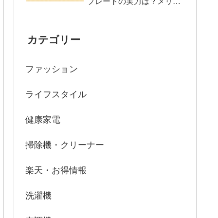
プレートの実力は？メリッ
Q&A
ト・デメリット解説
Q1: VIBMI の洗浄力は手洗いと比べ
てどうですか？
カテゴリー
Q2: VIBMIは本当に水やエネルギーの
節約になりますか？
ファッション
VIBMIの騒音レベルはどの程度です
か？
ライフスタイル
VIBMIのメンテナンスは大変ですか？
食器洗い乾燥機 VIBMI 口コミ レビュー
健康家電
まとめ
掃除機・クリーナー
楽天・お得情報
洗濯機