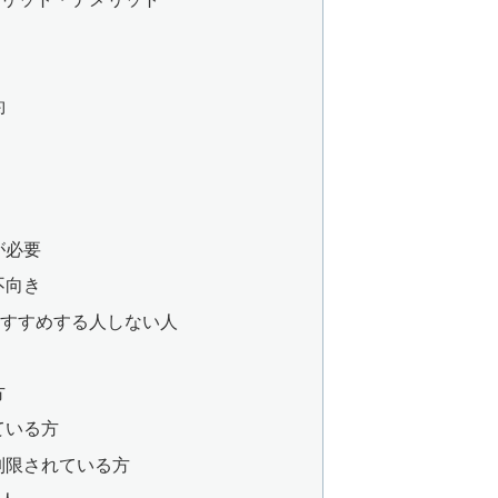
約
が必要
不向き
をおすすめする人しない人
方
ている方
制限されている方