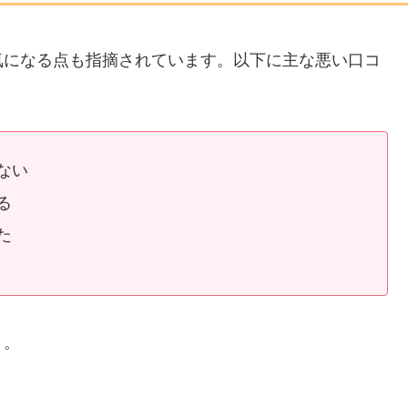
か気になる点も指摘されています。以下に主な悪い口コ
ない
る
た
う。
い