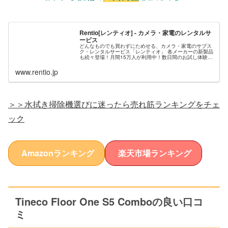
Rentio[レンティオ] - カメラ・家電のレンタルサ
ービス
どんなものでも買わずにためせる、カメラ・家電のサブス
ク・レンタルサービス「レンティオ」 各メーカーの新製品
も続々登場！月間15万人が利用中！数日間のお試し体験か
らサブスク型の月額制利用まで。7,000種類の品揃えを送
料無料でお届け。試して気...
www.rentio.jp
＞＞水拭き掃除機選びに迷ったら売れ筋ランキングをチェ
ック
Amazonランキング
楽天市場ランキング
Tineco Floor One S5 Comboの良い口コ
ミ