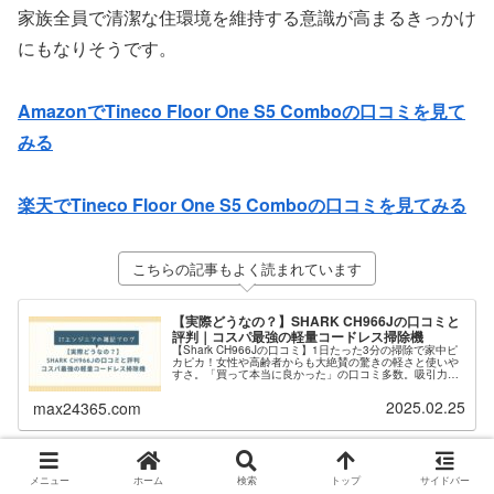
家族全員で清潔な住環境を維持する意識が高まるきっかけ
にもなりそうです。
AmazonでTineco Floor One S5 Comboの口コミを見て
みる
楽天でTineco Floor One S5 Comboの口コミを見てみる
こちらの記事もよく読まれています
【実際どうなの？】SHARK CH966Jの口コミと
評判｜コスパ最強の軽量コードレス掃除機
【Shark CH966Jの口コミ】1日たった3分の掃除で家中ピ
カピカ！女性や高齢者からも大絶賛の驚きの軽さと使いや
すさ。「買って本当に良かった」の口コミ多数。吸引力や
バッテリー持ちなどメリット・デメリットなどを徹底解
説。コスパ最強の理由がここに。
2025.02.25
max24365.com
メニュー
ホーム
検索
トップ
サイドバー