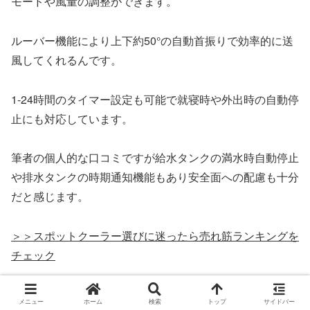
モードや風量の調整ができます。
ルーバー機能により上下約50°の自動首振りで効率的に送
風してくれるんです。
1-24時間のタイマー設定も可能で就寝時や外出時の自動停
止にも対応しています。
筆者の個人的な口コミですが給水タンクの満水時自動停止
や排水タンクの時期通知機能もあり安全面への配慮も十分
だと感じます。
＞＞スポットクーラー選びに迷ったら売れ筋ランキングを
チェック
Amazonランキング
楽天市場ランキング
メニュー
ホーム
検索
トップ
サイドバー