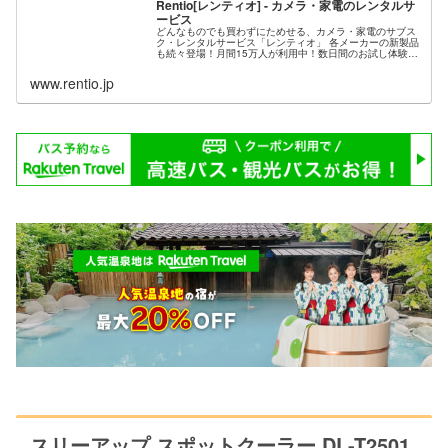
Rentio[レンティオ] - カメラ・家電のレンタルサ
ービス
どんなものでも買わずにためせる、カメラ・家電のサブス
ク・レンタルサービス「レンティオ」 各メーカーの新製品
も続々登場！月間15万人が利用中！数日間のお試し体験か
らサブスク型の月額制利用まで。7,000種類の品揃えを送
料無料でお届け。試して気...
www.rentio.jp
スリーアップ スポットクーラー DL-T2501