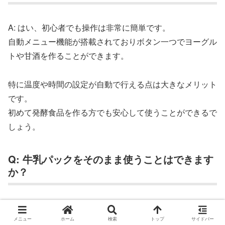
A: はい、初心者でも操作は非常に簡単です。
自動メニュー機能が搭載されておりボタン一つでヨーグル
トや甘酒を作ることができます。
特に温度や時間の設定が自動で行える点は大きなメリット
です。
初めて発酵食品を作る方でも安心して使うことができるで
しょう。
Q: 牛乳パックをそのまま使うことはできます
か？
A: はい、「TA-YG6B」では専用容器を使わずに牛乳パッ
メニュー
ホーム
検索
トップ
サイドバー
クをそのままヨーグルト作りに使用することができます。