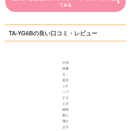
てみる
‎TA-YG6Bの良い口コミ・レビュー
引用
画像
元：
楽天
※タ
ップ
する
と詳
細画
面に
飛び
ます