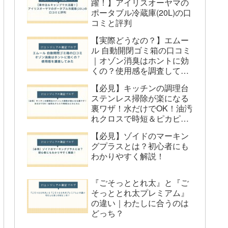
躍！】アイリスオーヤマの
Q&A
ポータブル冷蔵庫(20L)の口
Q1. どちらのモデルが使いやすいで
コミと評判
すか？
【実際どうなの？】エムー
ル 自動開閉ゴミ箱の口コミ
Q2. タンク容量の違い（75mlと
｜オゾン消臭はホントに効
80ml）は実際の使用で影響あります
くの？使用感を調査してみ
か？
た
【必見】キッチンの調理台
Q3. 温度の違い（SA-4095：190℃、
ステンレス掃除が楽になる
裏ワザ！水だけでOK！油汚
SA-4097：180℃）は重要ですか？
れクロスで時短＆ピカピカ
Q4. 付属品の使い心地に違いはあり
に
【必見】ゾイドのマーキン
ますか？
グプラスとは？初心者にも
Q5. 修理やアフターサービスに違い
わかりやすく解説！
はありますか？
『ごそっととれ太』と『ご
まとめ：SA-4095とSA-4097の違い
そっととれ太プレミアム』
の違い｜わたしに合うのは
どっち？