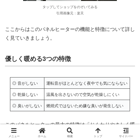
タップしてショップをのぞいてみる
引用画像元：楽天
ここからはこのパネルヒーターの機能と特徴について詳し
く見ていきましょう。
優しく暖める3つの特徴
◎ 音がしない
運転音がほとんどなく夜中でも気にならない
◎ 乾燥しない
温風を出さないので空気が乾燥しにくい
◎ 臭いがしない
燃焼式ではないため嫌な臭いが発生しない
このパネルヒーターの最大の特徴は
「じんわりやさしく暖
める」
という点です。
メニュー
ホーム
検索
トップ
サイドバー