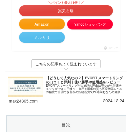
＼ポイント最大11倍！／
楽天市場
Amazon
Yahooショッピング
メルカリ
ポチップ
こちらの記事もよく読まれています
【どうして人気なの？】EVOFIT スマートリング
の口コミと評判｜使い勝手や使用感をレビュー
EVOFITスマートリングが大好評の理由は寝ながら健康チ
ェックができる手軽さ。血圧や睡眠の質も医療機器レベル
の精度で計測でき普段の指輪感覚で24時間あなたの健康を
見守ります。スマートウォッチより軽く防水なので24時間
あなたの健康をしっかり見守ります。
2024.12.24
max24365.com
目次