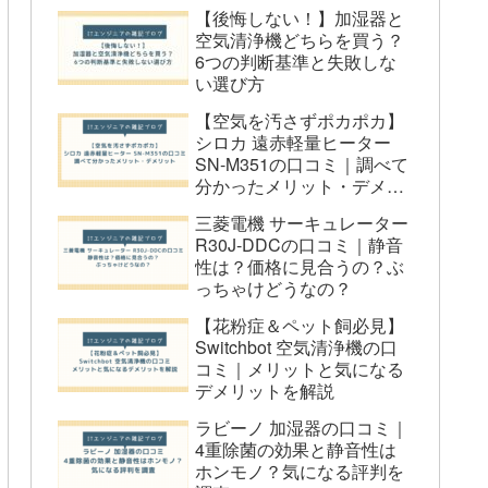
は？
【後悔しない！】加湿器と
空気清浄機どちらを買う？
Q2. 70畳という広さに本当に対応で
6つの判断基準と失敗しな
きるの？
い選び方
Q3. 赤ちゃんのいる家庭でも使え
【空気を汚さずポカポカ】
シロカ 遠赤軽量ヒーター
る？
SN-M351の口コミ｜調べて
Q4. 省エネ性能はどうですか？
分かったメリット・デメリ
まとめ：LUNINO 空気清浄機の口コミ
ット
三菱電機 サーキュレーター
と評判
R30J-DDCの口コミ｜静音
性は？価格に見合うの？ぶ
っちゃけどうなの？
【花粉症＆ペット飼必見】
Switchbot 空気清浄機の口
コミ｜メリットと気になる
デメリットを解説
ラビーノ 加湿器の口コミ｜
4重除菌の効果と静音性は
ホンモノ？気になる評判を