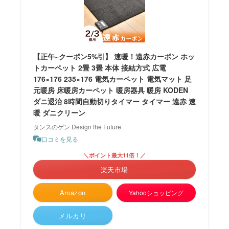
【正午~クーポン5%引】 速暖！遠赤カーボン ホッ
トカーペット 2畳 3畳 本体 接結方式 広電
176×176 235×176 電気カーペット 電気マット 足
元暖房 床暖房カーペット 暖房器具 暖房 KODEN
ダニ退治 8時間自動切りタイマー タイマー 遠赤 速
暖 ダニクリーン
タンスのゲン Design the Future
口コミを見る
＼ポイント最大11倍！／
楽天市場
Amazon
Yahooショッピング
メルカリ