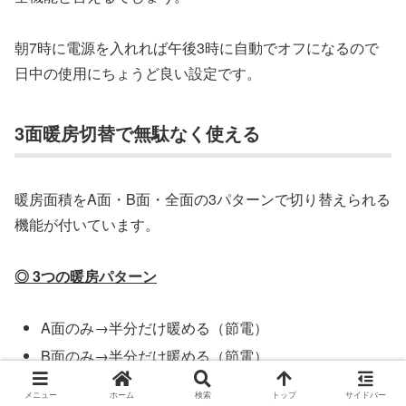
朝7時に電源を入れれば午後3時に自動でオフになるので
日中の使用にちょうど良い設定です。
3面暖房切替で無駄なく使える
暖房面積をA面・B面・全面の3パターンで切り替えられる
機能が付いています。
◎ 3つの暖房パターン
A面のみ→半分だけ暖める（節電）
B面のみ→半分だけ暖める（節電）
全面→全体を暖める（家族で使う時）
メニュー
ホーム
検索
トップ
サイドバー