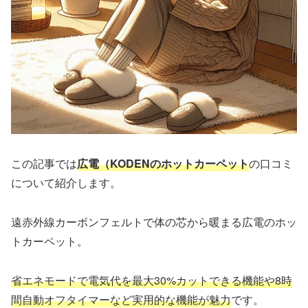
この記事では
広電（KODEN
の
ホットカーペット
の口コミ
について紹介します。
遠赤外線カーボンフェルトで体の芯から暖まる広電のホッ
トカーペット。
省エネモードで電気代を最大30%カットできる機能や8時
間自動オフタイマーなど実用的な機能が魅力
です。