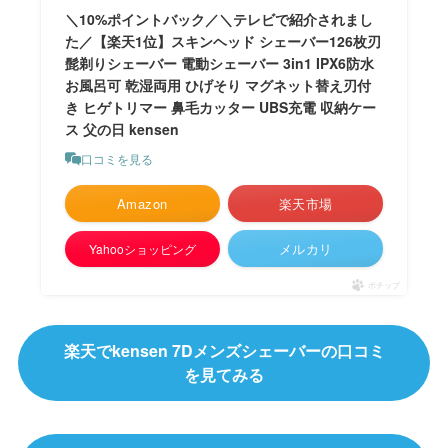
＼10%ポイントバック／＼テレビで紹介されまし
た／【楽天1位】スキンヘッド シェーバー126枚刃
髭剃りシェーバー 電動シェーバー 3in1 IPX6防水
お風呂可 乾湿両用 ひげそり マグネット替え刃付
き ヒゲトリマー 鼻毛カッター UBS充電 収納ケー
ス 父の日 kensen
口コミを見る
Amazon
楽天市場
メルカリ
Yahooショッピング
ポチップ
楽天でkensen 7Dメンズシェーバーの口コミ
を見てみる