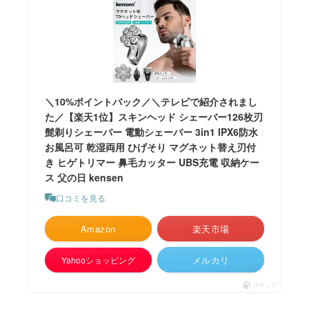
＼10%ポイントバック／＼テレビで紹介されまし
た／【楽天1位】スキンヘッド シェーバー126枚刃
髭剃りシェーバー 電動シェーバー 3in1 IPX6防水
お風呂可 乾湿両用 ひげそり マグネット替え刃付
き ヒゲトリマー 鼻毛カッター UBS充電 収納ケー
ス 父の日 kensen
口コミを見る
Amazon
楽天市場
メルカリ
Yahooショッピング
ポチップ