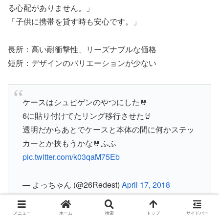
る心配がありません。」
「子供に携帯を貸す時も安心です。」
長所：高い耐衝撃性、リーズナブルな価格
短所：デザインのバリエーションが少ない
ケースはシュピゲンのやつにした🤘
6に貼り付けてたリング移行させた🤘
透明だからあとでケースと本体の間に何かステッ
カーとか挟もうかな🤘ふふ
pic.twitter.com/k03qaM75Eb
— よっちゃん (@26Redest)
April 17, 2018
メニュー
ホーム
検索
トップ
サイドバー