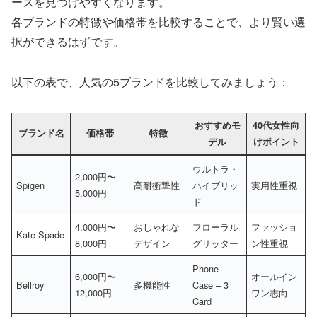
ースを見つけやすくなります。
各ブランドの特徴や価格帯を比較することで、より賢い選
択ができるはずです。
以下の表で、人気の5ブランドを比較してみましょう：
おすすめモ
40代女性向
ブランド名
価格帯
特徴
デル
けポイント
ウルトラ・
2,000円〜
Spigen
高耐衝撃性
ハイブリッ
実用性重視
5,000円
ド
4,000円〜
おしゃれな
フローラル
ファッショ
Kate Spade
8,000円
デザイン
グリッター
ン性重視
Phone
6,000円〜
オールイン
Bellroy
多機能性
Case – 3
12,000円
ワン志向
Card