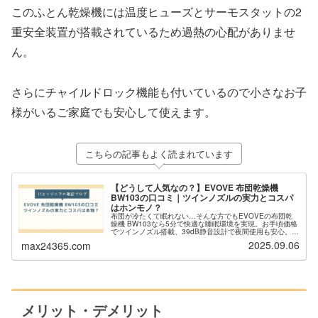
このふとん乾燥機には温度ヒューズとサーモスタットの2
重安全装置が搭載されているため過熱の心配がありませ
ん。
さらにチャイルドロック機能も付いているので小さなお子
様がいるご家庭でも安心して使えます。
こちらの記事もよく読まれています
【どうして人気なの？】EVOVE 布団乾燥機
BW103の口コミ｜ツインノズルの実力とコスパ
はホンモノ？
布団が冷たくて眠れない…そんな方でもEVOVEの布団乾
燥機 BW103なら5分で快適な睡眠環境を実現。お手頃価格
でツインノズル搭載、39dB静音設計で夜間使用も安心。
1000件の口コミ調査で分かった実力と気になる部分を詳し
2025.09.06
max24365.com
くレビュー。
メリット・デメリット