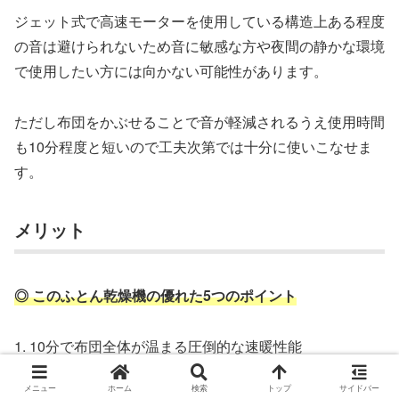
ジェット式で高速モーターを使用している構造上ある程度
の音は避けられないため音に敏感な方や夜間の静かな環境
で使用したい方には向かない可能性があります。
ただし布団をかぶせることで音が軽減されるうえ使用時間
も10分程度と短いので工夫次第では十分に使いこなせま
す。
メリット
◎ このふとん乾燥機の優れた5つのポイント
1. 10分で布団全体が温まる圧倒的な速暖性能
2. 約628gの軽量コンパクト設計で収納も持ち運びも楽
メニュー
ホーム
検索
トップ
サイドバー
3. ホースレスで準備も片付けも数秒で完了する手軽さ