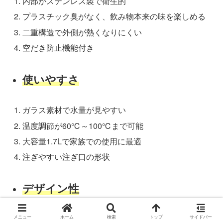
内部がステンレス製で衛生的
プラスチック臭がなく、飲み物本来の味を楽しめる
二重構造で外側が熱くなりにくい
空だき防止機能付き
使いやすさ
ガラス素材で水量が見やすい
温度調節が60℃～100℃まで可能
大容量1.7Lで家族での使用に最適
注ぎやすい注ぎ口の形状
デザイン性
シンプルでモダンなデザイン
メニュー
ホーム
検索
トップ
サイドバー