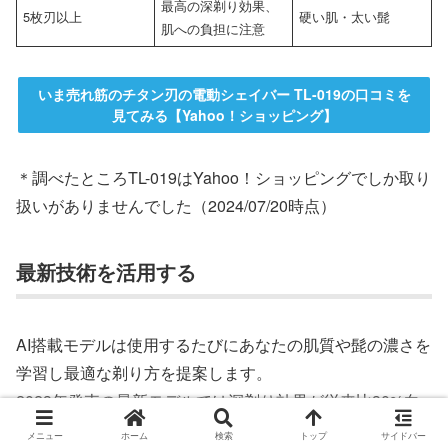
最高の深剃り効果、
5枚刃以上
硬い肌・太い髭
肌への負担に注意
いま売れ筋のチタン刃の電動シェイバー TL-019の口コミを
見てみる【Yahoo！ショッピング】
＊調べたところTL-019はYahoo！ショッピングでしか取り
扱いがありませんでした（2024/07/20時点）
最新技術を活用する
AI搭載モデルは使用するたびにあなたの肌質や髭の濃さを
学習し最適な剃り方を提案します。
2023年発売の最新モデルでは深剃り効果が従来比30%向
上したという報告もあります。
メニュー
ホーム
検索
トップ
サイドバー