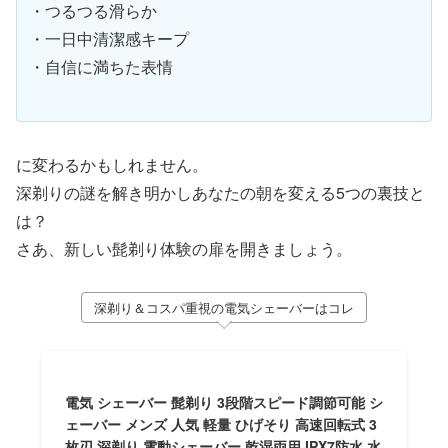
・つるつる滑らか
・一日中清潔感キープ
・自信に満ちた表情
に変わるかもしれません。
深剃りの謎を解き明かしあなたの朝を変える5つの裏技と
は？
さあ、新しい髭剃り体験の扉を開きましょう。
深剃り＆コスパ重視の電気シェーバーはコレ
電気 シェーバー 髭剃り 3段階スピード調節可能 シ
ェーバー メンズ 人気 軽量 ひげそり 高速回転式 3
枚刃 深剃り 電動シェーバー 乾湿両用 IPX7防水 水