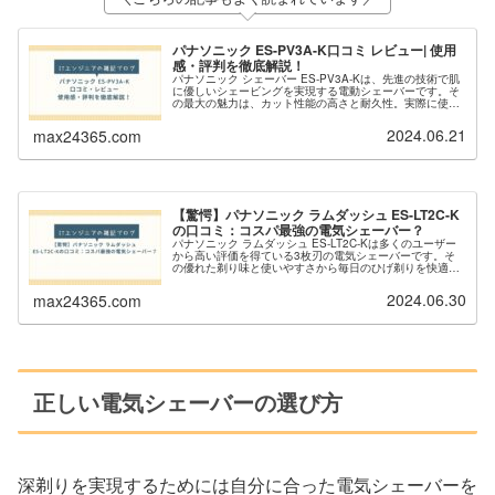
パナソニック ES-PV3A-K口コミ レビュー| 使用
感・評判を徹底解説！
パナソニック シェーバー ES-PV3A-Kは、先進の技術で肌
に優しいシェービングを実現する電動シェーバーです。そ
の最大の魅力は、カット性能の高さと耐久性。実際に使用
した多くのユーザーから以下のような高評価を受けていま
す。肌に優しいカット性...
2024.06.21
max24365.com
【驚愕】パナソニック ラムダッシュ ES-LT2C-K
の口コミ：コスパ最強の電気シェーバー？
パナソニック ラムダッシュ ES-LT2C-Kは多くのユーザー
から高い評価を得ている3枚刃の電気シェーバーです。そ
の優れた剃り味と使いやすさから毎日のひげ剃りを快適に
してくれると評判です。実際の使用者からは以下のような
良い口コミが寄せられて...
2024.06.30
max24365.com
正しい電気シェーバーの選び方
深剃りを実現するためには自分に合った電気シェーバーを