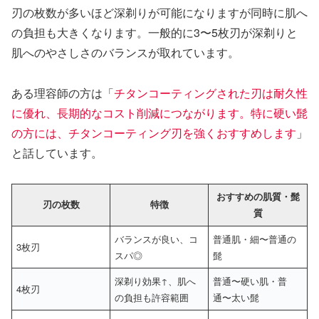
刃の枚数が多いほど深剃りが可能になりますが同時に肌へ
の負担も大きくなります。一般的に3〜5枚刃が深剃りと
肌へのやさしさのバランスが取れています。
ある理容師の方は「
チタンコーティングされた刃は耐久性
に優れ、長期的なコスト削減につながります。特に硬い髭
の方には、チタンコーティング刃を強くおすすめします
」
と話しています。
おすすめの肌質・髭
刃の枚数
特徴
質
バランスが良い、コ
普通肌・細〜普通の
3枚刃
スパ◎
髭
深剃り効果↑、肌へ
普通〜硬い肌・普
4枚刃
の負担も許容範囲
通〜太い髭