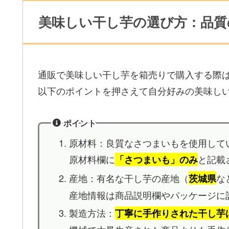
美味しい干し芋の選び方：品質
通販で美味しい干し芋を箱売りで購入する際
以下のポイントを押さえて自分好みの美味し
ポイント
原材料：良質なさつまいもを使用して
原材料欄に
と記載
「さつまいも」のみ
産地：有名な干し芋の産地（
な
茨城県
産地情報は商品説明欄やパッケージに
製造方法：
丁寧に手作りされた干し芋