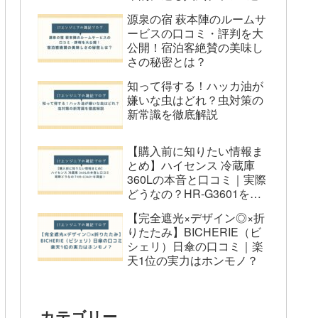
源泉の宿 萩本陣のルームサ
ービスの口コミ・評判を大
公開！宿泊客絶賛の美味し
さの秘密とは？
知って得する！ハッカ油が
嫌いな虫はどれ？虫対策の
新常識を徹底解説
【購入前に知りたい情報ま
とめ】ハイセンス 冷蔵庫
360Lの本音と口コミ｜実際
どうなの？HR-G3601を調
査！
【完全遮光×デザイン◎×折
りたたみ】BICHERIE（ビ
シェリ）日傘の口コミ｜楽
天1位の実力はホンモノ？
カテゴリー