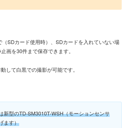
で（SDカード使用時）、SDカードを入れていない場
止画を30件まで保存できます。
作動して白黒での撮影が可能です。
型のTD-SM3010T-WSH（モーションセンサ
げます）