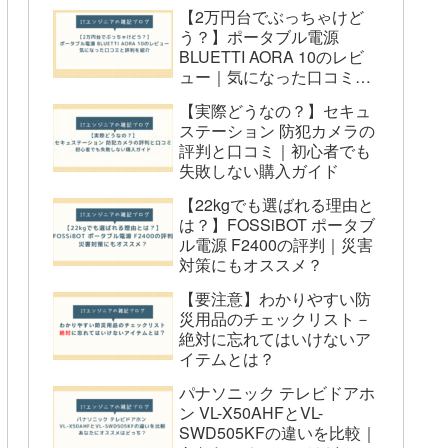
めする人
【2万円台でぶっちゃけど
う？】ポータブル電源
TD-SM3010T-WSH（新型）をおすす
BLUETTI AORA 10のレビ
めしない人
ュー｜気になった口コミと
評判を紹介
TD-SM3010-WSH（旧型）をおすす
【実際どうなの？】セキュ
ステーション 防犯カメラの
めする人
評判と口コミ｜初心者でも
TD-SM3010-WSH（旧型）をおすす
失敗しない購入ガイド
めしない人
【22kgでも選ばれる理由と
Q＆A
は？】FOSSiBOT ポータブ
ル電源 F2400の評判｜災害
Q1：モーションセンサーの感度調整
対策にもオススメ？
は実際どのくらい効果があるの？
【要注意】わかりやすい防
Q2：録画の保存期間はどのくらい？
災用品のチェックリスト－
Q3：どんな場所に設置できる？防水
絶対に忘れてはいけないア
イテムとは？
性能は？
パナソニック テレビドアホ
Q4：設置は業者に頼まないといけな
ン VL-X50AHFとVL-
い？
SWD505KFの違いを比較｜