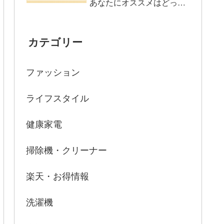
Q5：夜間の映像はどのくらいはっき
あなたにオススメはどっ
ち？
り見える？
まとめ：TD-SM3010T-WSHとTD-
カテゴリー
SM3010-WSHの違いを比較
ファッション
ライフスタイル
健康家電
掃除機・クリーナー
楽天・お得情報
洗濯機