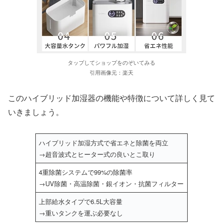
タップしてショップをのぞいてみる
引用画像元：楽天
このハイブリッド加湿器の機能や特徴について詳しく見て
いきましょう。
ハイブリッド加湿方式で省エネと除菌を両立
→超音波式とヒーター式の良いとこ取り
4重除菌システムで99%の除菌率
→UV除菌・高温除菌・銀イオン・抗菌フィルター
上部給水タイプで6.5L大容量
→重いタンクを運ぶ必要なし