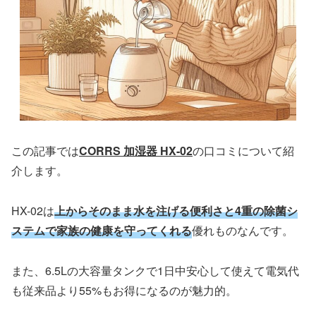
この記事では
CORRS 加湿器 HX-02
の口コミについて紹
介します。
HX-02は
上からそのまま水を注げる便利さと4重の除菌シ
ステムで家族の健康を守ってくれる
優れものなんです。
また、6.5Lの大容量タンクで1日中安心して使えて電気代
も従来品より55%もお得になるのが魅力的。