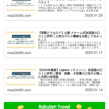
ベスト？
シンプル設計なのに暖かい蒸気で快適加湿！掃除がラクで
10年以上使える人気の理由とは？フィルター交換不要で月
450円の電気代、専用パッドでアロマも楽しめる実力派加
湿器の全てをご紹介。初期の臭いや水垢対策まで徹底解説
2025.01.25
max24365.com
します。
【実際どうなの？】山善 スチーム式加湿器の口
コミと評判｜人気モデル３機種を比較して分かっ
たこと
山善のスチーム式加湿器ってぶっちゃけどうなの？そんな
あなたに山善の人気スチーム加湿器３機種を徹底比較して
分かったことを詳しく解説しています。調べていく中でど
うして山善の加湿器が売れまくっているのが理由が見えて
2025.01.17
max24365.com
きました。
【2025年最新】Lighten（ライソン） 加湿器の口
コミと評判｜静音・除菌・大容量の三拍子が揃っ
た充実の加湿器
「毎日の給水が楽で清潔な加湿器！」空気の乾燥に悩む1
人暮らしや家庭を持つパパママから人気急上昇！3重除菌
＆静音設計で寝室でもぐっすり寝れる実力派。実際に使っ
た方の口コミから選ばれる理由を徹底解説します。
2025.01.14
max24365.com