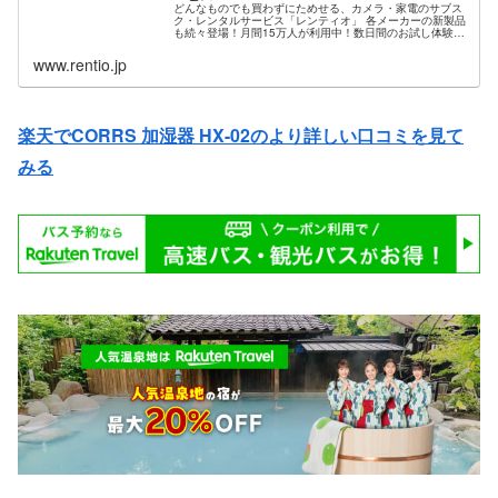
どんなものでも買わずにためせる、カメラ・家電のサブス
ク・レンタルサービス「レンティオ」 各メーカーの新製品
も続々登場！月間15万人が利用中！数日間のお試し体験か
らサブスク型の月額制利用まで。7,000種類の品揃えを送
料無料でお届け。試して気...
www.rentio.jp
楽天でCORRS 加湿器 HX-02のより詳しい口コミを見て
みる