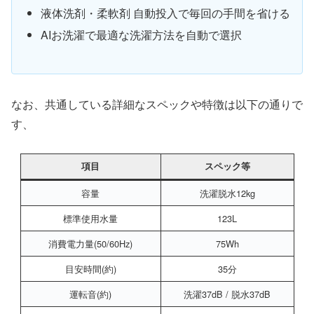
液体洗剤・柔軟剤 自動投入で毎回の手間を省ける
AIお洗濯で最適な洗濯方法を自動で選択
なお、共通している詳細なスペックや特徴は以下の通りで
す、
項目
スペック等
容量
洗濯脱水12kg
標準使用水量
123L
消費電力量(50/60Hz)
75Wh
目安時間(約)
35分
運転音(約)
洗濯37dB / 脱水37dB