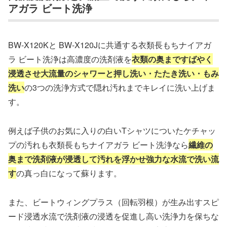
アガラ ビート洗浄
BW-X120Kと BW-X120Jに共通する衣類長もちナイアガ
ラ ビート洗浄は高濃度の洗剤液を
衣類の奥まですばやく
浸透させ大流量のシャワーと押し洗い・たたき洗い・もみ
洗い
の3つの洗浄方式で隠れ汚れまでキレイに洗い上げま
す。
例えば子供のお気に入りの白いTシャツについたケチャッ
プの汚れも衣類長もちナイアガラ ビート洗浄なら
繊維の
奥まで洗剤液が浸透して汚れを浮かせ強力な水流で洗い流
す
の真っ白になって蘇ります。
また、ビートウィングプラス（回転羽根）が生み出すスピ
ード浸透水流で洗剤液の浸透を促進し高い洗浄力を保ちな