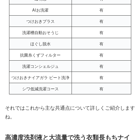
AIお洗濯
有
つけおきプラス
有
洗濯槽自動おそうじ
有
ほぐし脱水
有
抗菌糸くずフィルター
有
洗濯コンシェルジュ
有
つけおきナイアガラ ビート洗浄
有
シワ低減洗濯コース
有
それではこれから主な共通点について詳しくご紹介します
ね。
高濃度洗剤液と大流量で洗う衣類長もちナイ