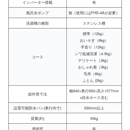
インバーター搭載
有
風呂水ポンプ
無（使用にはFHS-4Aが必要）
洗濯槽の種類
ステンレス槽
標準（12kg）
おいそぎ（6kg）
手造り（12kg）
シワ低減洗濯（4.5kg）
コース
デリケート（3kg）
おしゃれ着（3kg）
毛布（6kg）
ふとん (2kg）
幅640×奥行650×高さ1077mm
総外形寸法
※排水ホース含む
設置可能防水パン(奥行内寸)
530mm以上
質量(約)
55kg
透明窓
有