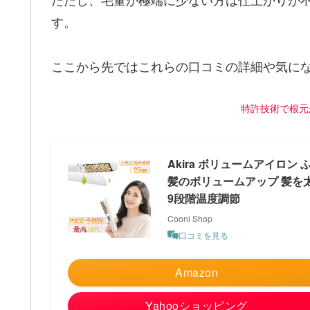
す。
ここから先ではこれらの口コミの詳細や気に
特許技術で根元
Akira ボリュームアイロ
髪のボリュームアップ 髪を太く
9段階温度調節
Cooni Shop
口コミを見る
Amazon
Yahooショッピング