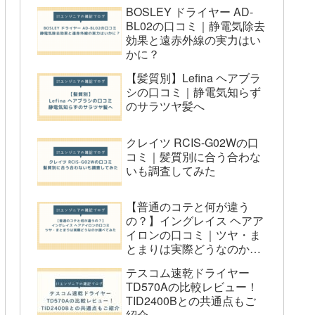
ない人
BOSLEY ドライヤー AD-
BL02の口コミ｜静電気除去
おすすめする人
効果と遠赤外線の実力はい
おすすめしない人
かに？
Q&A
【髪質別】Lefina ヘアブラ
シの口コミ｜静電気知らず
Q1: 髪が傷むのが心配ですが大丈夫
のサラツヤ髪へ
でしょうか？
Q2: 本当に30秒で温まりますか？
クレイツ RCIS-G02Wの口
Q3: 海外でも使用できますか？
コミ｜髪質別に合う合わな
いも調査してみた
Q4: 他のヘアアイロンと比べて何が
違うのですか？
【普通のコテと何が違う
Q5: 保証はついていますか？
の？】イングレイス ヘアア
イロンの口コミ｜ツヤ・ま
まとめ：Akira ヘアアイロンの口コミ
とまりは実際どうなのか調
べてみた
テスコム速乾ドライヤー
TD570Aの比較レビュー！
TID2400Bとの共通点もご
紹介