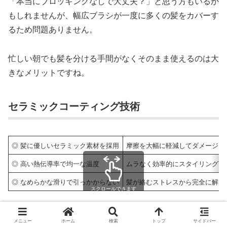
「本当にブロッキングなしで大丈夫？」と思う方もいるか
もしれませんが、幅広ブラシが一度に多くの髪をカバーす
るため問題ありません。
忙しい朝でも髪を分ける手間がなくそのまま使えるのは大
きなメリットですね。
セラミックコーティング技術
◎ 髪に優しいセラミック素材を採用
摩擦を大幅に軽減してダメージを
◎ 高い熱伝導率で均一な温度
ムラなく効率的にスタイリング可
◎ なめらかな滑りで引っかからない
髪が絡むストレスから完全に解放
スクロールできます
セラミックコーティングは美容業界でも注目されている技
メニュー
ホーム
検索
トップ
サイドバー
術です。