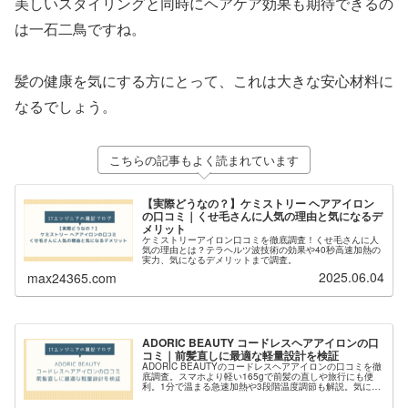
美しいスタイリングと同時にヘアケア効果も期待できるの
は一石二鳥ですね。
髪の健康を気にする方にとって、これは大きな安心材料に
なるでしょう。
こちらの記事もよく読まれています
【実際どうなの？】ケミストリー ヘアアイロン
の口コミ｜くせ毛さんに人気の理由と気になるデ
メリット
ケミストリーアイロン口コミを徹底調査！くせ毛さんに人
気の理由とは？テラヘルツ波技術の効果や40秒高速加熱の
実力、気になるデメリットまで調査。
2025.06.04
max24365.com
ADORIC BEAUTY コードレスヘアアイロンの口
コミ｜前髪直しに最適な軽量設計を検証
ADORIC BEAUTYのコードレスヘアアイロンの口コミを徹
底調査。スマホより軽い165gで前髪の直しや旅行にも便
利。1分で温まる急速加熱や3段階温度調節も解説。気にな
るバッテリーの持ちや注意点も正直にレビューします。