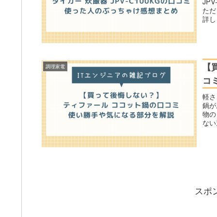
JP
ただ
詳し
【
調理家電
コ
軽さ
鍋が
物の
ない
スポ