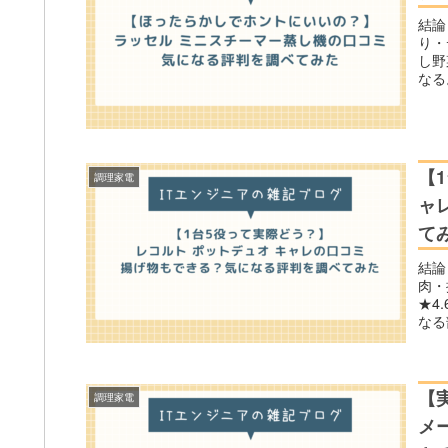
結論
り・
し野
なる
した
【
調理家電
ャ
て
結論
肉・
★4
なる
【
調理家電
メ