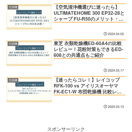
【空気清浄機選びに迷ったら】
空調機
ULTIMATEHOME 300 EP32-28と
シャープ FU-R50のメリット・デ
メリットを比較！
2024.04.02
東芝 衣類乾燥機ED-60A4の比較
空調機
レビュー！花粉対策もできるED-
608との共通点もご紹介
2024.03.17
【迷ったらコレ！】レイコップ
空調機
RFK-100 vs アイリスオーヤマ
FK-EC1-W 布団乾燥機 比較レビ
ュー
2024.03.13
スポンサーリンク