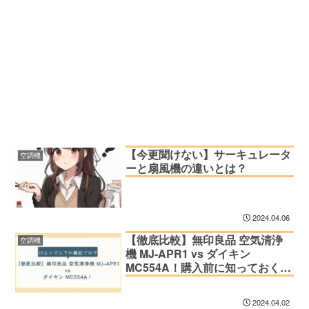
【今更聞けない】サーキュレータ
空調機
ーと扇風機の違いとは？
2024.04.06
【徹底比較】無印良品 空気清浄
空調機
機 MJ-APR1 vs ダイキン
MC554A！購入前に知っておくべ
きポイント
2024.04.02